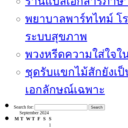
ร้านแปลเอกสารภาษา
พยาบาลพาร์ทไทม์ โ
ระบบสุขภาพ
พวงหรีดความใส่ใจในร
ชุดรับแขกไม้สักยังเป็น
เอกลักษณ์เฉพาะ
Search for:
September 2024
M
T
W
T
F
S
S
1